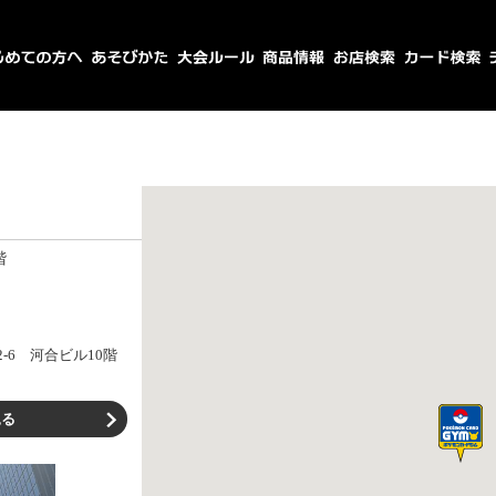
階
-6 河合ビル10階
見る