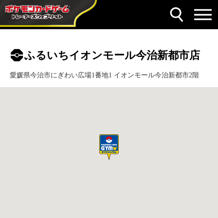
ふるいちイオンモール今治新都市店
愛媛県今治市にぎわい広場1番地1 イオンモール今治新都市2階