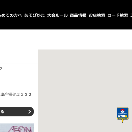
２
上島字長池２２３２
見る