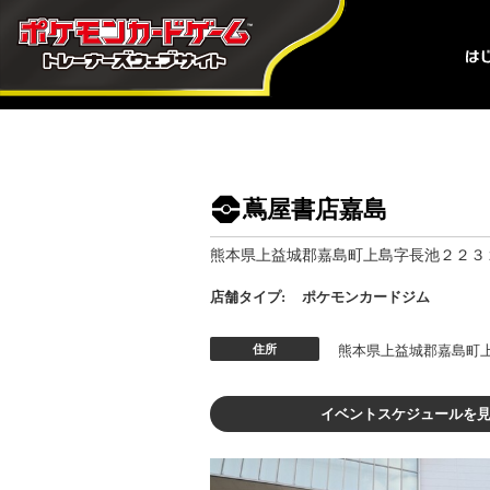
蔦屋書店嘉島
熊本県上益城郡嘉島町上島字長池２２３
店舗タイプ:
ポケモンカードジム
住所
熊本県上益城郡嘉島町
イベントスケジュールを