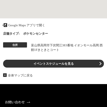
Google Maps アプリで開く
店舗タイプ:
ポケモンセンター
住所
富山県高岡市下伏間江383番地 イオンモール高岡 西
館1Fきときとコート
イベントスケジュールを見る
全体マップに戻る
お問い合わせ