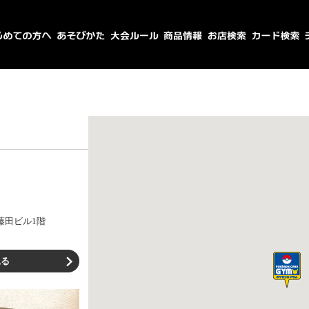
4藤田ビル1階
見る