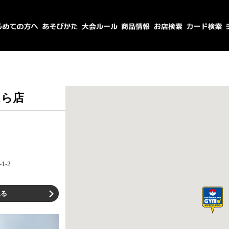
はら店
1-2
見る