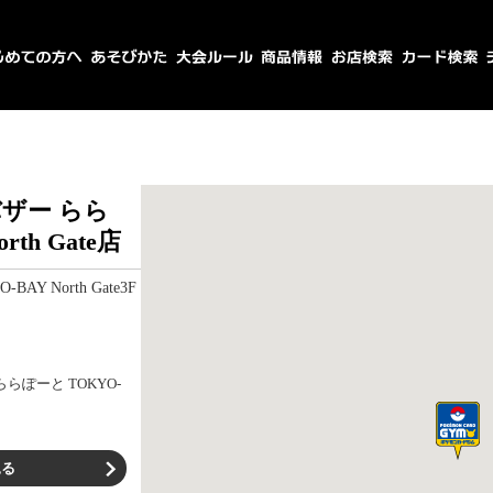
ザー らら
th Gate店
Y North Gate3F
ららぽーと TOKYO-
見る