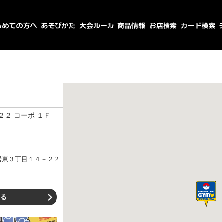
２ コーポ １Ｆ
居東３丁目１４－２２
見る