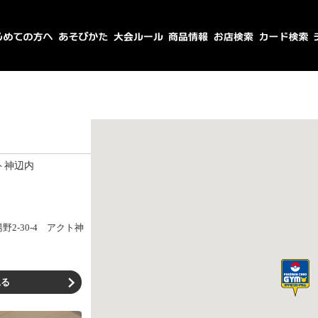
ト神辺内
2-30-4 アクト神
見る