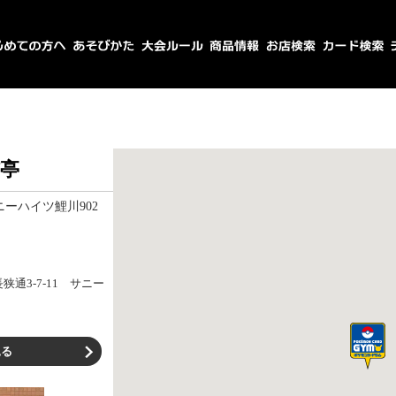
亭
ニーハイツ鯉川902
通3-7-11 サニー
見る