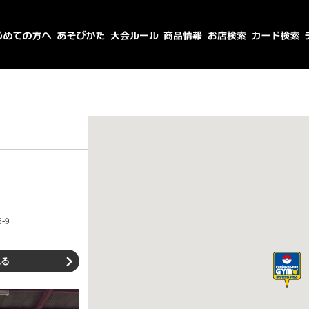
-9
見る