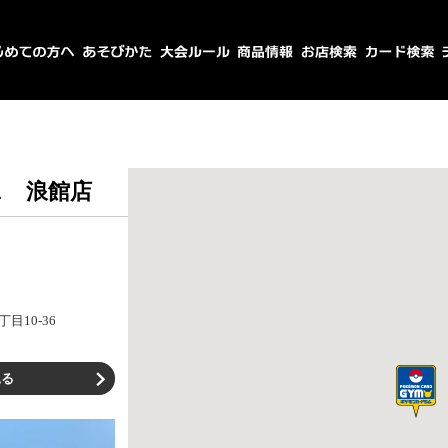
ス 浪館店
目10-36
見る