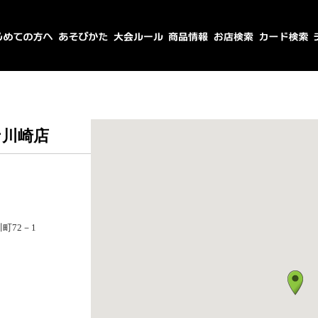
ナ川崎店
町72－1