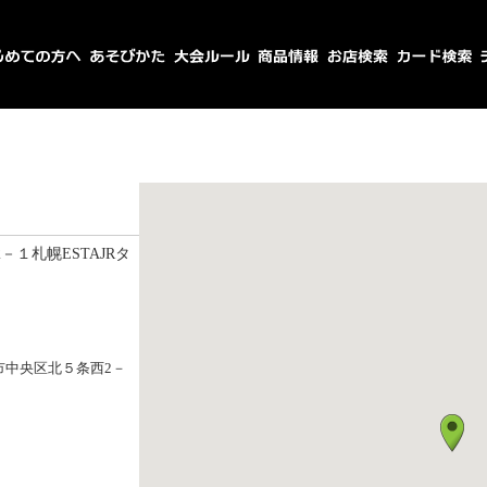
－１札幌ESTAJRタ
幌市中央区北５条西2－