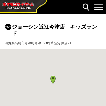
ジョーシン近江今津店 キッズラン
ド
滋賀県高島市今津町今津1688平和堂今津店2Ｆ