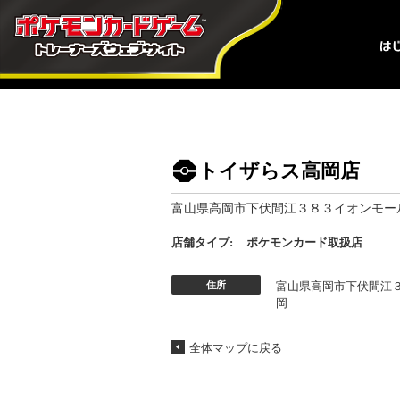
トイザらス高岡店
富山県高岡市下伏間江３８３イオンモー
店舗タイプ:
ポケモンカード取扱店
住所
富山県高岡市下伏間江
岡
全体マップに戻る