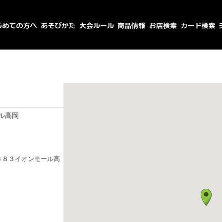
ル高岡
３８３イオンモール高