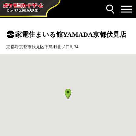
家電住まいる館YAMADA京都伏見店
京都府京都市伏見区下鳥羽北ノ口町34