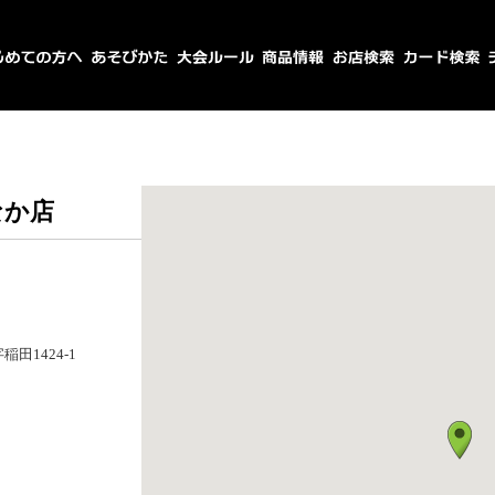
なか店
田1424-1