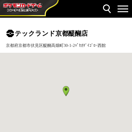
テックランド京都醍醐店
京都府京都市伏見区醍醐高畑町30-1-2ﾊﾟｾｵﾀﾞｲｺﾞﾛｰ西館