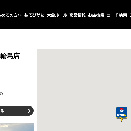
輪島店
0
見る