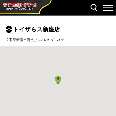
トイザらス新座店
埼玉県新座市野火止5-2-60ﾗ･ｳﾞｨﾆｭ2F