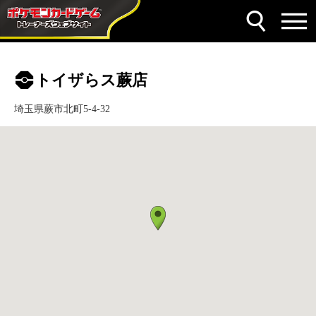
トイザらス蕨店
埼玉県蕨市北町5-4-32