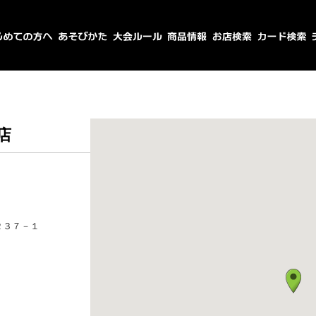
店
２３７－１