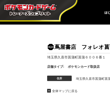
蔦屋書店 フォレオ菖
埼玉県久喜市菖蒲町菖蒲６００６番１
店舗タイプ:
ポケモンカード取扱店
住所
埼玉県久喜市菖蒲町菖
全体マップに戻る